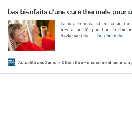
Les bienfaits d’une cure thermale pour
La cure thermale est un moment de dét
très bonne idée pour booster l’immuni
Les
deviennent de …
Lire la suite de
bienf
d’un
cure
ther
Actualité des Seniors & Bien Etre - médecine et technolo
pour
une
pers
âgée