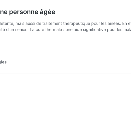
 une personne âgée
ente, mais aussi de traitement thérapeutique pour les ainées. En effe
té d’un senior. La cure thermale : une aide significative pour les mal
aits
e
male
gies
onne