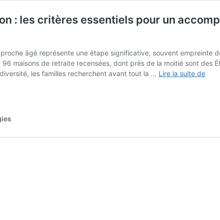
on : les critères essentiels pour un acco
n proche âgé représente une étape significative, souvent empreinte d
on 96 maisons de retraite recensées, dont près de la moitié sont d
Trou
versité, les familles recherchent avant tout la …
Lire la suite de
une
rési
médi
à
gies
Lyon
:
les
critè
esse
pour
un
acc
ada
aux