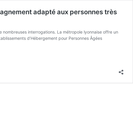
mpagnement adapté aux personnes très
e nombreuses interrogations. La métropole lyonnaise offre un
es Établissements d’Hébergement pour Personnes Âgées
ver
dence
calisée
res
ntiels
ompagnement
pté