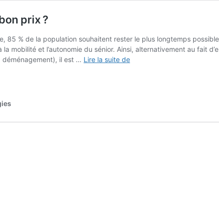
on prix ?
, 85 % de la population souhaitent rester le plus longtemps possibl
a mobilité et l’autonomie du sénior. Ainsi, alternativement au fait d
Comment
, déménagement), il est …
Lire la suite de
acheter
un
monte
escalier
gies
au
bon
prix ?