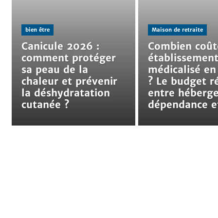
bien être
Maison de retraite
Canicule 2026 :
Combien coût
comment protéger
établissemen
sa peau de la
médicalisé e
chaleur et prévenir
? Le budget r
la déshydratation
entre héberg
cutanée ?
dépendance e
bien être
Fin de vie
Santé