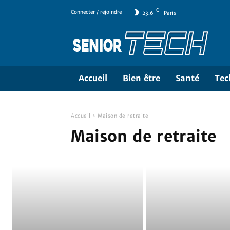
C
Connecter / rejoindre
23.6
Paris
Accueil
Bien être
Santé
Tec
Accueil
Maison de retraite
Maison de retraite