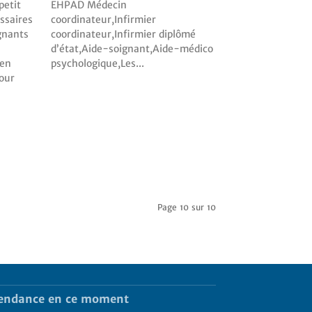
petit
in
ssaires
rmier
ignants
iplômé
 en
psychologique,Les...
Page 10 sur 10
endance en ce moment