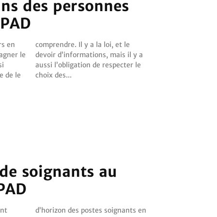
ins des personnes
HPAD
rs en
et le
si
le
e de le
choix des...
 de soignants au
HPAD
ent
 en