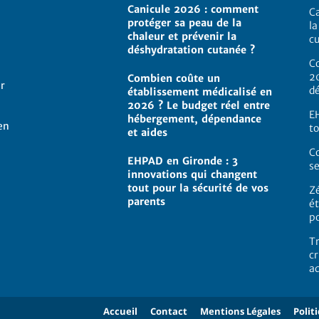
Canicule 2026 : comment
C
protéger sa peau de la
la
chaleur et prévenir la
c
déshydratation cutanée ?
C
2
Combien coûte un
ur
d
établissement médicalisé en
2026 ? Le budget réel entre
E
hébergement, dépendance
en
to
et aides
C
EHPAD en Gironde : 3
se
innovations qui changent
tout pour la sécurité de vos
Z
parents
ét
p
Tr
c
a
Accueil
Contact
Mentions Légales
Polit