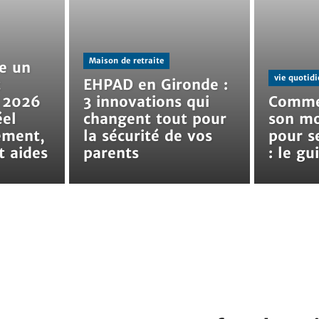
Maison de retraite
e un
vie quotid
t
EHPAD en Gironde :
n 2026
3 innovations qui
Commen
éel
changent tout pour
son mo
ement,
la sécurité de vos
pour s
t aides
parents
: le g