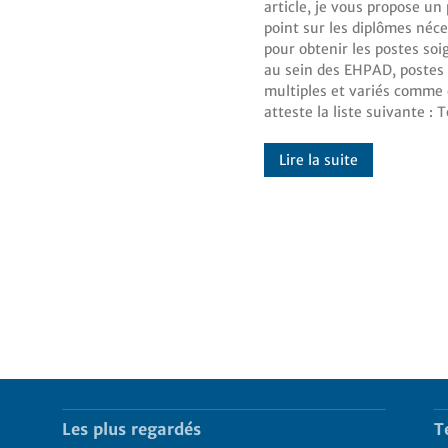
article, je vous propose un 
EHPAD Médec
point sur les diplômes néce
coordinateur,Infi
pour obtenir les postes so
coordinateur,Infirmier d
au sein des EHPAD, postes
d’état,Aide-soignant,Aide-médico
multiples et variés comme
atteste la liste suivante : Tour
Lire la suite
Les plus regardés
T