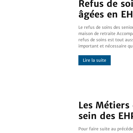
Refus de so
âgées en E
Le refus de soins des senio
comprendre. Il y a la loi, 
maison de retraite Accompagner le
devoir d’informations, mais il y a
refus de soins est tout aus
aussi l’obligation de respecter 
important et nécessaire qu
Lire la suite
Les Métiers
sein des E
Pour faire suite au précéd
d’horizon des postes soignants