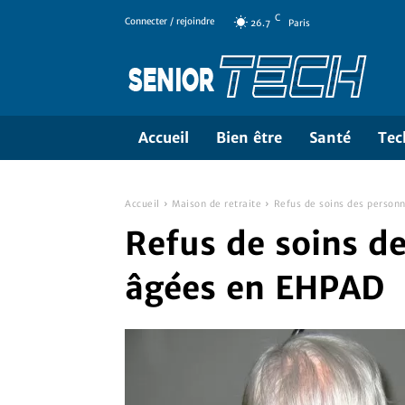
C
Connecter / rejoindre
26.7
Paris
Accueil
Bien être
Santé
Tec
Accueil
Maison de retraite
Refus de soins des person
Refus de soins d
âgées en EHPAD