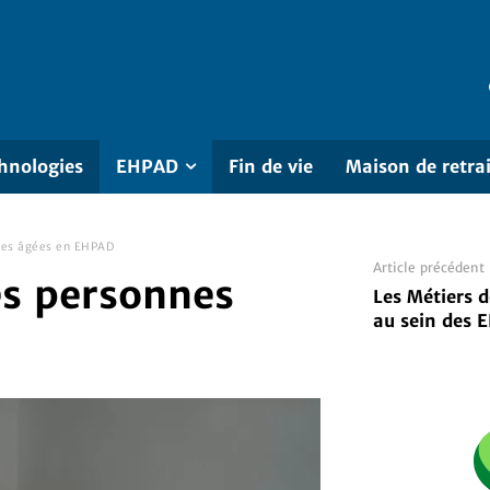
hnologies
EHPAD
Fin de vie
Maison de retra
nes âgées en EHPAD
Article précédent
es personnes
Les Métiers 
au sein des