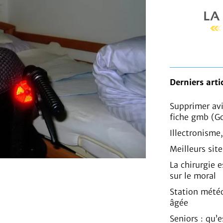
Derniers arti
Supprimer av
fiche gmb (G
Illectronisme
Meilleurs sit
La chirurgie e
sur le moral
Station mété
âgée
Seniors : qu’