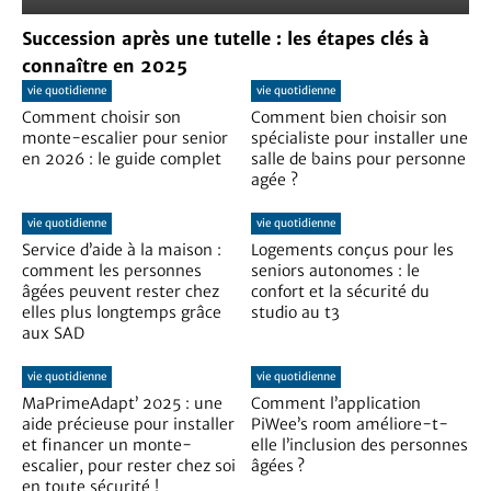
Succession après une tutelle : les étapes clés à
connaître en 2025
vie quotidienne
vie quotidienne
Comment choisir son
Comment bien choisir son
monte-escalier pour senior
spécialiste pour installer une
en 2026 : le guide complet
salle de bains pour personne
agée ?
vie quotidienne
vie quotidienne
Service d’aide à la maison :
Logements conçus pour les
comment les personnes
seniors autonomes : le
âgées peuvent rester chez
confort et la sécurité du
elles plus longtemps grâce
studio au t3
aux SAD
vie quotidienne
vie quotidienne
MaPrimeAdapt’ 2025 : une
Comment l’application
aide précieuse pour installer
PiWee’s room améliore-t-
et financer un monte-
elle l’inclusion des personnes
escalier, pour rester chez soi
âgées ?
en toute sécurité !