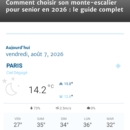
Comment choisir son monte-escalier
pour senior en 2026 : le guide complet
Aujourd'hui
vendredi, août 7, 2026
PARIS
Ciel Dégagé
°
15.8
°
C
14.2
°
12.8
73%
2.5m/s
0%
VEN
SAM
DIM
LUN
MAR
27
°
35
°
34
°
36
°
32
°