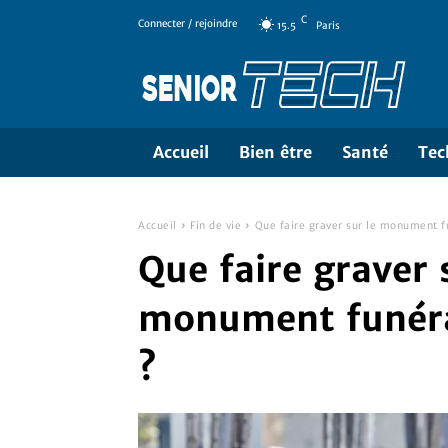
C
Connecter / rejoindre
15.5
Paris
Accueil
Bien être
Santé
Tec
Accueil
Fin de vie
Que faire graver sur le monument f
Que faire graver 
monument funéra
?