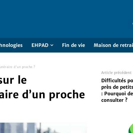
hnologies
EHPAD
Fin de vie
Maison de retra
unéraire d'un proche ?
Article précédent
sur le
Difficultés po
près de petit
ire d’un proche
: Pourquoi d
consulter ?