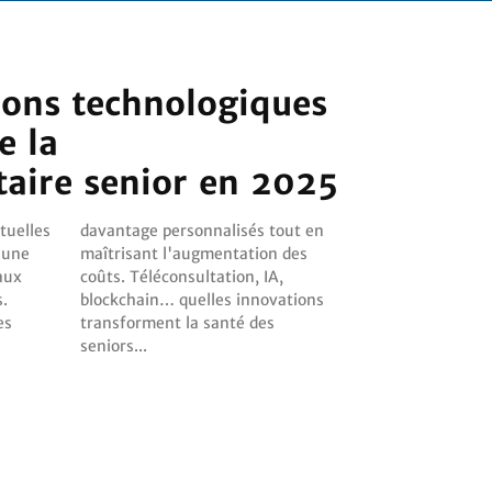
ions technologiques
e la
aire senior en 2025
tuelles
tout en
 une
 des
aux
IA,
.
ns
es
es
seniors...