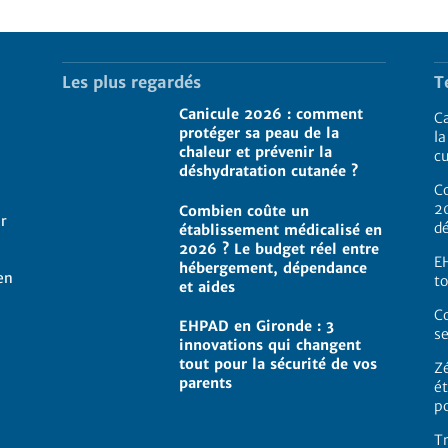
Les plus regardés
T
Canicule 2026 : comment
C
protéger sa peau de la
la
chaleur et prévenir la
c
déshydratation cutanée ?
C
2
Combien coûte un
ur
d
établissement médicalisé en
2026 ? Le budget réel entre
E
hébergement, dépendance
en
to
et aides
C
EHPAD en Gironde : 3
se
innovations qui changent
tout pour la sécurité de vos
Z
parents
ét
p
Tr