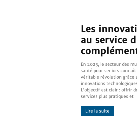
Les innovat
au service d
complément
En 2025, le secteur des mu
davantage personnalisés 
santé pour seniors connaît
maîtrisant l'augmentation
véritable révolution grâce 
coûts. Téléconsultation, 
innovations technologiques
blockchain… quelles innovatio
L'objectif est clair : offrir d
transforment la santé d
services plus pratiques et
Lire la suite