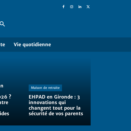
ite
Vie quotidienne
un
Maison de retraite
026 ?
EHPAD en Gironde : 3
ntre
innovations qui
changent tout pour la
ides
sécurité de vos parents