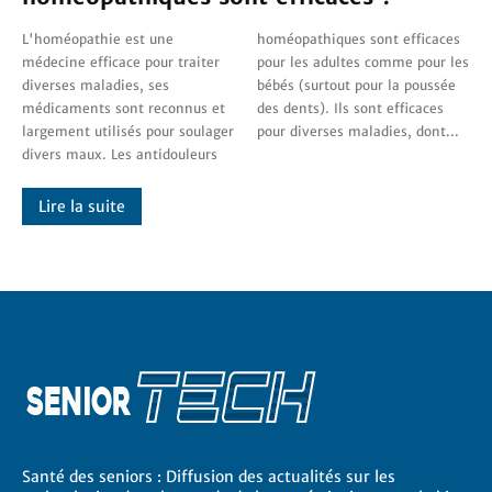
L'homéopathie est une
homéopathiques sont efficaces
médecine efficace pour traiter
pour les adultes comme pour les
diverses maladies, ses
bébés (surtout pour la poussée
médicaments sont reconnus et
des dents). Ils sont efficaces
largement utilisés pour soulager
pour diverses maladies, dont...
divers maux. Les antidouleurs
Lire la suite
Santé des seniors : Diffusion des actualités sur les