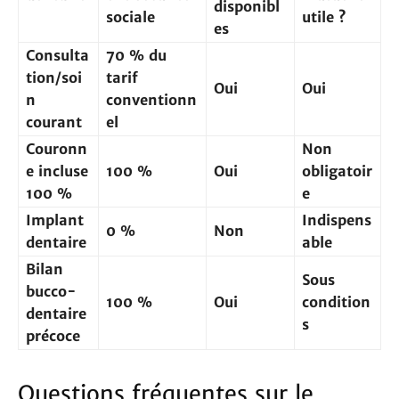
disponibl
sociale
utile ?
es
Consulta
70 % du
tion/soi
tarif
Oui
Oui
n
conventionn
courant
el
Couronn
Non
e incluse
100 %
Oui
obligatoir
100 %
e
Implant
Indispens
0 %
Non
dentaire
able
Bilan
Sous
bucco-
100 %
Oui
condition
dentaire
s
précoce
Questions fréquentes sur le