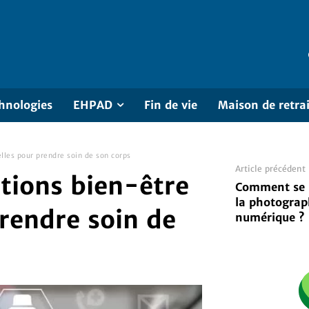
hnologies
EHPAD
Fin de vie
Maison de retra
elles pour prendre soin de son corps
Article précédent
utions bien-être
Comment se 
la photograp
rendre soin de
numérique ?