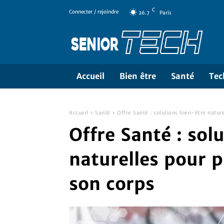
C
Connecter / rejoindre
26.7
Paris
Accueil
Bien être
Santé
Tec
Accueil
Santé
Offre Santé : solutions bien-être natur
Offre Santé : sol
naturelles pour p
son corps