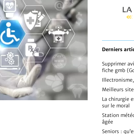
Derniers arti
Supprimer av
fiche gmb (G
Illectronisme
Meilleurs sit
La chirurgie e
sur le moral
Station mété
âgée
Seniors : qu’