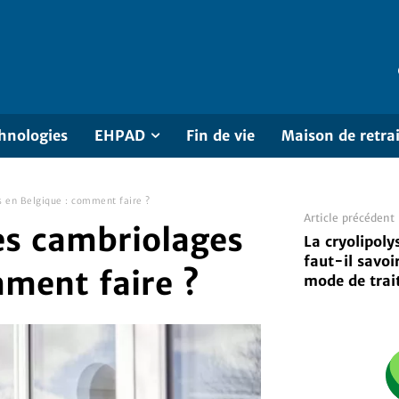
hnologies
EHPAD
Fin de vie
Maison de retra
 en Belgique : comment faire ?
Article précédent
es cambriolages
La cryolipoly
faut-il savoi
mment faire ?
mode de trai