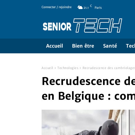
C
Connecter / rejoindre
21.1
Paris
Accueil
Bien être
Santé
Tec
Accueil
Technologies
Recrudescence des cambriolages
Recrudescence d
en Belgique : co