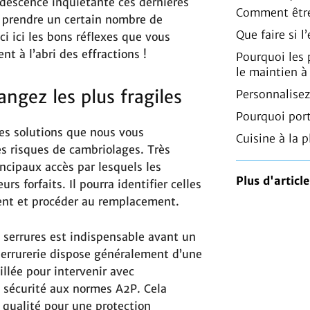
descence inquiétante ces dernières
Comment être
e prendre un certain nombre de
Que faire si 
i ici les bons réflexes que vous
t à l’abri des effractions !
Pourquoi les
le maintien à
angez les plus fragiles
Personnalisez
Pourquoi port
des solutions que nous vous
Cuisine à la p
s risques de cambriolages. Très
incipaux accès par lesquels les
Plus d'article
s forfaits. Il pourra identifier celles
ment et procéder au remplacement.
s serrures est indispensable avant un
serrurerie dispose généralement d’une
llée pour intervenir avec
e sécurité aux normes A2P. Cela
 qualité pour une protection