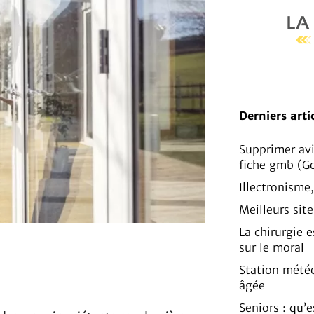
Derniers arti
Supprimer av
fiche gmb (G
Illectronisme
Meilleurs sit
La chirurgie e
sur le moral
Station mété
âgée
Seniors : qu’