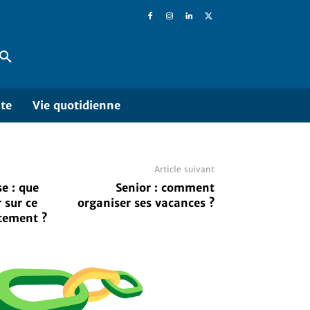
ite
Vie quotidienne
Article suivant
se : que
Senior : comment
r sur ce
organiser ses vacances ?
tement ?