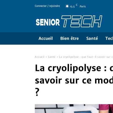
C
Connecter / rejoindre
15.5
Paris
Accueil
Bien être
Santé
Tec
Accueil
Santé
La cryolipolyse : que faut-il savoir sur
La cryolipolyse : 
savoir sur ce mo
?