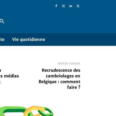
ite
Vie quotidienne
Article suivant
u
Recrudescence des
es médias
cambriolages en
2
Belgique : comment
faire ?