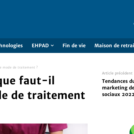
hnologies
EHPAD
Fin de vie
Maison de retra
 ce mode de traitement ?
Article précédent
que faut-il
Tendances d
marketing d
de de traitement
sociaux 202