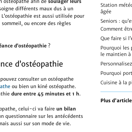
n ostéopathe afin de
soulager leurs
Station mété
 soigne différents maux dus à un
âgée
’ostéopathie est aussi utilisée pour
Seniors : qu’
u sommeil, ou encore des règles
Comment être
Que faire si 
éance d’ostéopathie
?
Pourquoi les
le maintien à
nce d’ostéopathie
Personnalisez
Pourquoi port
 pouvez consulter un ostéopathe
Cuisine à la p
pathe
ou bien un kiné ostéopathe.
athie
dure entre
45 minutes et 1 h
.
Plus d'article
opathe, celui-ci va faire
un bilan
 un questionnaire sur les antécédents
ais aussi sur son mode de vie.