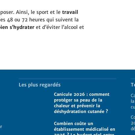
poser. Ainsi, le sport et le
travail
es 48 ou 72 heures qui suivent la
bien s’hydrater
et d’éviter l’alcool et
Les plus regardés
T
Canicule 2026 : comment
C
protéger sa peau de la
la
chaleur et prévenir la
c
déshydratation cutanée ?
C
2
Combien coûte un
ur
d
établissement médicalisé en
2026 ? Le budget réel entre