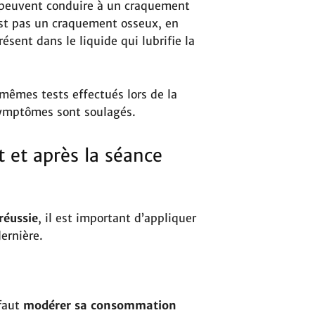
 peuvent conduire à un craquement
est pas un craquement osseux, en
ésent dans le liquide qui lubrifie la
s mêmes tests effectués lors de la
 symptômes sont soulagés.
t et après la séance
réussie
, il est important d’appliquer
ernière.
faut
modérer sa consommation