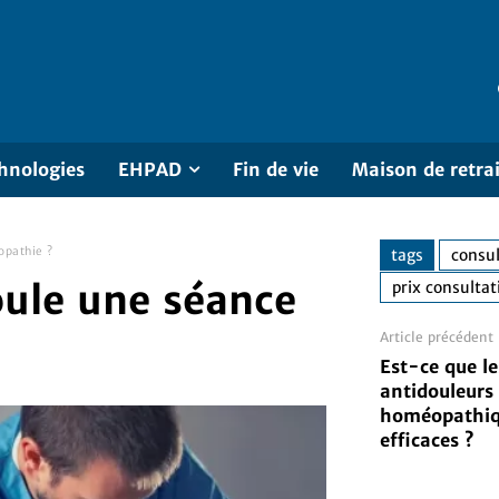
hnologies
EHPAD
Fin de vie
Maison de retra
opathie ?
tags
consul
ule une séance
prix consulta
Article précédent
Est-ce que le
antidouleurs
homéopathiq
efficaces ?